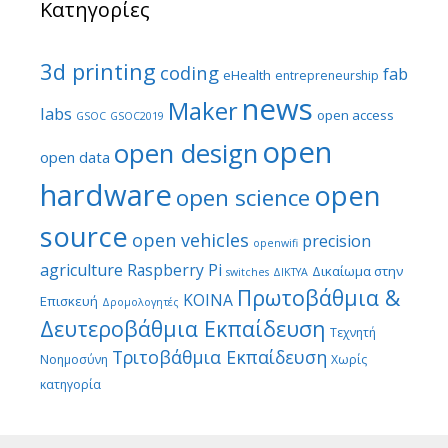
Κατηγορίες
3d printing
coding
fab
eHealth
entrepreneurship
news
Maker
labs
open access
GSOC
GSOC2019
open
open design
open data
hardware
open
open science
source
open vehicles
precision
openwifi
agriculture
Raspberry Pi
Δικαίωμα στην
switches
ΔΙΚΤΥΑ
Πρωτοβάθμια &
ΚΟΙΝΑ
Επισκευή
Δρομολογητές
Δευτεροβάθμια Εκπαίδευση
Τεχνητή
Τριτοβάθμια Εκπαίδευση
Νοημοσύνη
Χωρίς
κατηγορία