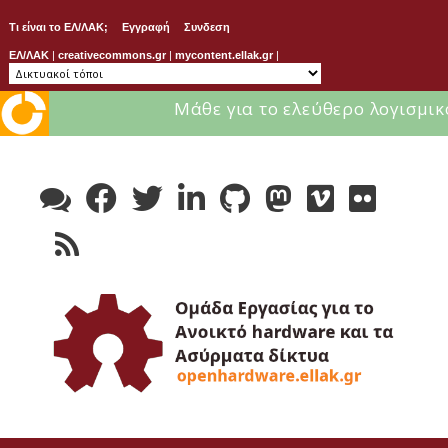
Τι είναι το ΕΛ/ΛΑΚ;
Εγγραφή
Συνδεση
ΕΛ/ΛΑΚ
|
creativecommons.gr
|
mycontent.ellak.gr
|
Μάθε για το ελεύθερο λογισμικ
Skip
to
content