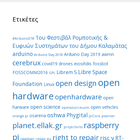
Ετικέτες
1ου Φεστιβάλ Ρομποτικής &
#ArduinoD18
Ευφυών Συστημάτων του Δήμου Καλαμάτας
arduino
Arduino Day 2019
awmn
Arduino Day 2018
cerebrux
covid19
drones
eiosifidis
fossbot
Libre Space
Librem 5
FOSSCOMM2016
GPL
open
open design
Foundation
Linux
hardware
openhardware
open
open science
harware
open vehicles
opensourceuom
oshwa
Phygital
osarena
orange pi
piCore
piserver
raspberry
planet.ellak.gr
projectx/os
pi
right to repair
risc v
RT-
raspbian
repair.eu