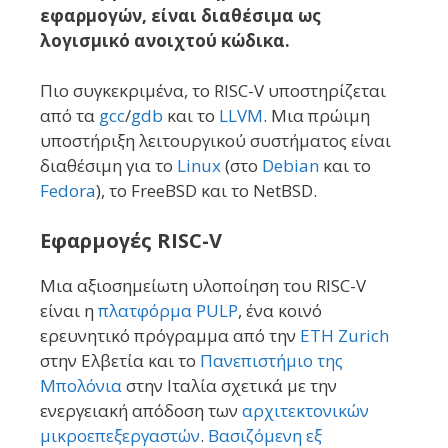
εφαρμογών, είναι διαθέσιμα ως
λογισμικό ανοιχτού κώδικα.
Πιο συγκεκριμένα, το RISC-V υποστηρίζεται
από τα
gcc
/
gdb
και το
LLVM
. Μια πρώιμη
υποστήριξη λειτουργικού συστήματος είναι
διαθέσιμη για το
Linux
(στο
Debian
και το
Fedora
), το FreeBSD και το NetBSD.
Εφαρμογές RISC-V
Μια αξιοσημείωτη υλοποίηση του RISC-V
είναι η
πλατφόρμα PULP
, ένα κοινό
ερευνητικό πρόγραμμα από την
ETH Zurich
στην Ελβετία και το
Πανεπιστήμιο της
Μπολόνια
στην Ιταλία σχετικά με την
ενεργειακή απόδοση των
αρχιτεκτονικών
μικροεπεξεργαστών
.
Βασιζόμενη εξ