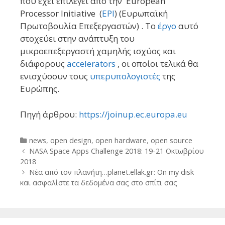
που έχει επιλεγεί από την European
Processor Initiative (
EPI
) (Ευρωπαϊκή
Πρωτοβουλία Επεξεργαστών) . Το
έργο
αυτό
στοχεύει στην ανάπτυξη του
μικροεπεξεργαστή χαμηλής ισχύος και
διάφορους
accelerators
, οι οποίοι τελικά θα
ενισχύσουν τους
υπερυπολογιστές
της
Ευρώπης.
Πηγή άρθρου:
https://joinup.ec.europa.eu
Categories
news
,
open design
,
open hardware
,
open source
Post
NASA Space Apps Challenge 2018: 19-21 Οκτωβρίου
navigation
2018
Νέα από τον πλανήτη…planet.ellak.gr: On my disk
και ασφαλίστε τα δεδομένα σας στο σπίτι σας