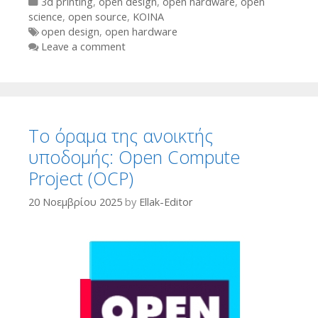
Categories
3d printing
,
open design
,
open hardware
,
open
science
,
open source
,
ΚΟΙΝΑ
Tags
open design
,
open hardware
Leave a comment
Το όραμα της ανοικτής
υποδομής: Open Compute
Project (OCP)
20 Νοεμβρίου 2025
by
Ellak-Editor