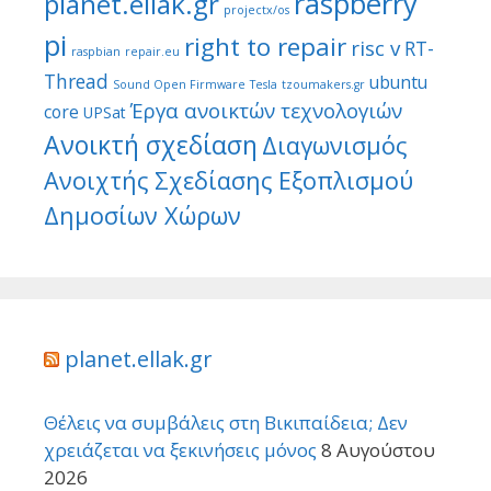
raspberry
planet.ellak.gr
projectx/os
pi
right to repair
risc v
RT-
raspbian
repair.eu
Thread
ubuntu
Sound Open Firmware
Tesla
tzoumakers.gr
Έργα ανοικτών τεχνολογιών
core
UPSat
Ανοικτή σχεδίαση
Διαγωνισμός
Ανοιχτής Σχεδίασης Εξοπλισμού
Δημοσίων Χώρων
planet.ellak.gr
Θέλεις να συμβάλεις στη Βικιπαίδεια; Δεν
χρειάζεται να ξεκινήσεις μόνος
8 Αυγούστου
2026