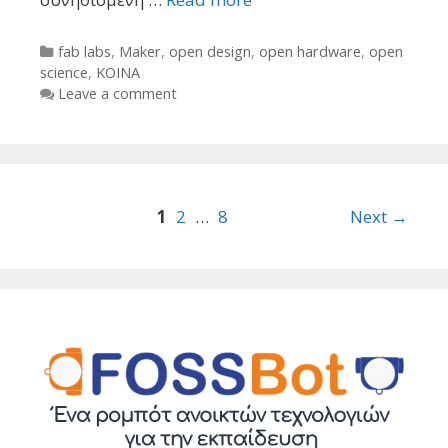
Categories
fab labs
,
Maker
,
open design
,
open hardware
,
open
science
,
ΚΟΙΝΑ
Leave a comment
Post
1
2
…
8
Next →
navigation