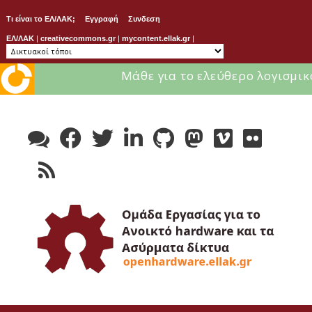
Τι είναι το ΕΛ/ΛΑΚ;
Εγγραφή
Συνδεση
ΕΛ/ΛΑΚ
|
creativecommons.gr
|
mycontent.ellak.gr
|
Μάθε για το ελεύθερο λογισμικ
Skip
to
content