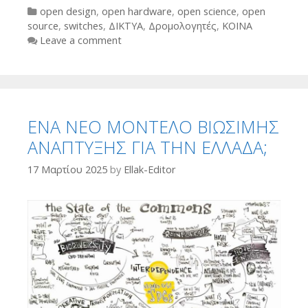
Categories
open design
,
open hardware
,
open science
,
open
source
,
switches
,
ΔΙΚΤΥΑ
,
Δρομολογητές
,
ΚΟΙΝΑ
Leave a comment
ΕΝΑ ΝΕΟ ΜΟΝΤΕΛΟ ΒΙΩΣΙΜΗΣ
ΑΝΑΠΤΥΞΗΣ ΓΙΑ ΤΗΝ ΕΛΛΑΔΑ;
17 Μαρτίου 2025
by
Ellak-Editor