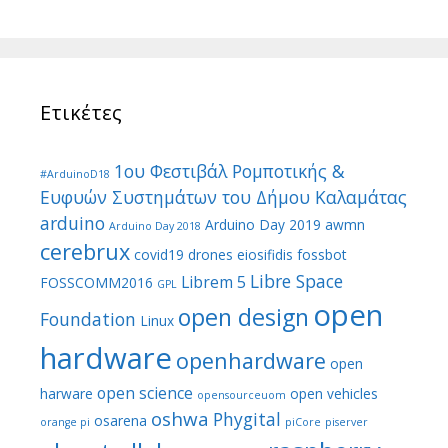
Ετικέτες
1ου Φεστιβάλ Ρομποτικής &
#ArduinoD18
Ευφυών Συστημάτων του Δήμου Καλαμάτας
arduino
Arduino Day 2019
awmn
Arduino Day 2018
cerebrux
covid19
drones
eiosifidis
fossbot
Libre Space
Librem 5
FOSSCOMM2016
GPL
open
open design
Foundation
Linux
hardware
openhardware
open
open science
harware
open vehicles
opensourceuom
oshwa
Phygital
osarena
orange pi
piCore
piserver