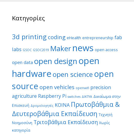
Κατηγορίες
3d printing
coding
fab
eHealth
entrepreneurship
news
Maker
labs
open access
GSOC
GSOC2019
open
open design
open data
hardware
open
open science
source
open vehicles
precision
openwifi
agriculture
Raspberry Pi
Δικαίωμα στην
switches
ΔΙΚΤΥΑ
Πρωτοβάθμια &
ΚΟΙΝΑ
Επισκευή
Δρομολογητές
Δευτεροβάθμια Εκπαίδευση
Τεχνητή
Τριτοβάθμια Εκπαίδευση
Νοημοσύνη
Χωρίς
κατηγορία