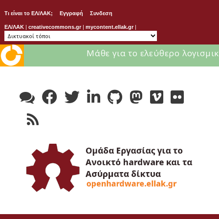
Τι είναι το ΕΛ/ΛΑΚ;
Εγγραφή
Συνδεση
ΕΛ/ΛΑΚ
|
creativecommons.gr
|
mycontent.ellak.gr
|
Μάθε για το ελεύθερο λογισμικ
Skip
to
content