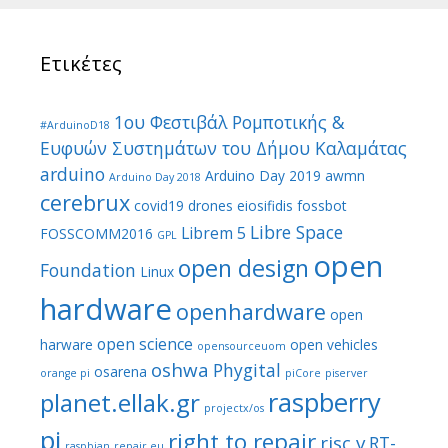
Ετικέτες
1ου Φεστιβάλ Ρομποτικής &
#ArduinoD18
Ευφυών Συστημάτων του Δήμου Καλαμάτας
arduino
Arduino Day 2019
awmn
Arduino Day 2018
cerebrux
covid19
drones
eiosifidis
fossbot
Libre Space
Librem 5
FOSSCOMM2016
GPL
open
open design
Foundation
Linux
hardware
openhardware
open
open science
harware
open vehicles
opensourceuom
oshwa
Phygital
osarena
orange pi
piCore
piserver
raspberry
planet.ellak.gr
projectx/os
pi
right to repair
risc v
RT-
raspbian
repair.eu