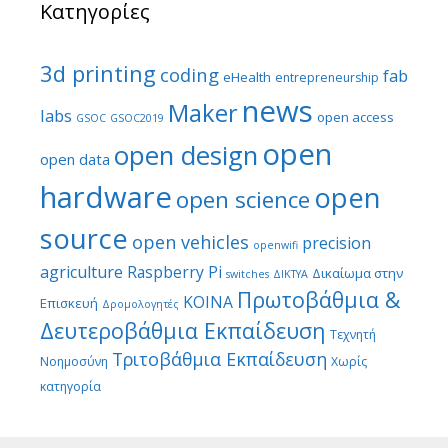
Κατηγορίες
3d printing
coding
fab
eHealth
entrepreneurship
news
Maker
labs
open access
GSOC
GSOC2019
open
open design
open data
hardware
open
open science
source
open vehicles
precision
openwifi
agriculture
Raspberry Pi
Δικαίωμα στην
switches
ΔΙΚΤΥΑ
Πρωτοβάθμια &
ΚΟΙΝΑ
Επισκευή
Δρομολογητές
Δευτεροβάθμια Εκπαίδευση
Τεχνητή
Τριτοβάθμια Εκπαίδευση
Νοημοσύνη
Χωρίς
κατηγορία