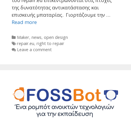
του repair.eu επικεντρώνονται στις πτυχές
της δυνατότητας αντικατάστασης και
επισκευής μπαταρίας. Γιορτάζουμε την …
Read more
Categories
Maker
,
news
,
open design
Tags
repair.eu
,
right to repair
Leave a comment