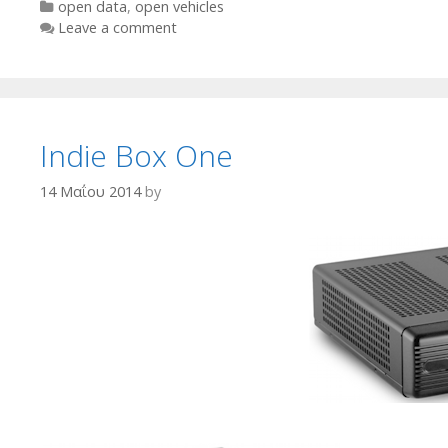
Categories
open data
,
open vehicles
Leave a comment
Ιndie Box One
14 Μαΐου 2014
by