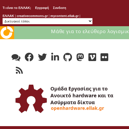
Τι είναι το ΕΛ/ΛΑΚ;
Εγγραφή
Συνδεση
ΕΛ/ΛΑΚ
|
creativecommons.gr
|
mycontent.ellak.gr
|
Μάθε για το ελεύθερο λογισμικ
Skip
to
content