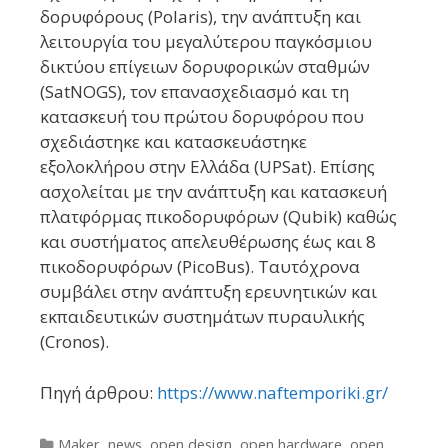
δορυφόρους (Polaris), την ανάπτυξη και
λειτουργία του μεγαλύτερου παγκόσμιου
δικτύου επίγειων δορυφορικών σταθμών
(SatNOGS), τον επανασχεδιασμό και τη
κατασκευή του πρώτου δορυφόρου που
σχεδιάστηκε και κατασκευάστηκε
εξολοκλήρου στην Ελλάδα (UPSat). Επίσης
ασχολείται με την ανάπτυξη και κατασκευή
πλατφόρμας πικοδορυφόρων (Qubik) καθώς
και συστήματος απελευθέρωσης έως και 8
πικοδορυφόρων (PicoBus). Ταυτόχρονα
συμβάλει στην ανάπτυξη ερευνητικών και
εκπαιδευτικών συστημάτων πυραυλικής
(Cronos).
Πηγή άρθρου:
https://www.naftemporiki.gr/
Categories
Maker
,
news
,
open design
,
open hardware
,
open