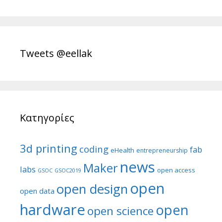
Tweets @eellak
Κατηγορίες
3d printing
coding
fab
eHealth
entrepreneurship
news
Maker
labs
open access
GSOC
GSOC2019
open
open design
open data
hardware
open
open science