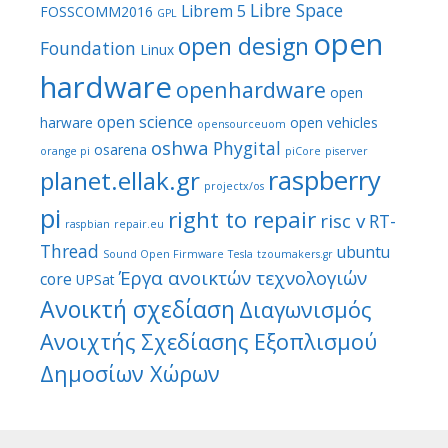
Libre Space
Librem 5
FOSSCOMM2016
GPL
open
open design
Foundation
Linux
hardware
openhardware
open
open science
harware
open vehicles
opensourceuom
oshwa
Phygital
osarena
orange pi
piCore
piserver
raspberry
planet.ellak.gr
projectx/os
pi
right to repair
risc v
RT-
raspbian
repair.eu
Thread
ubuntu
Sound Open Firmware
Tesla
tzoumakers.gr
Έργα ανοικτών τεχνολογιών
core
UPSat
Ανοικτή σχεδίαση
Διαγωνισμός
Ανοιχτής Σχεδίασης Εξοπλισμού
Δημοσίων Χώρων