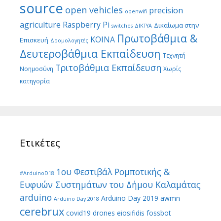
source
open vehicles
precision
openwifi
agriculture
Raspberry Pi
Δικαίωμα στην
switches
ΔΙΚΤΥΑ
Πρωτοβάθμια &
ΚΟΙΝΑ
Επισκευή
Δρομολογητές
Δευτεροβάθμια Εκπαίδευση
Τεχνητή
Τριτοβάθμια Εκπαίδευση
Νοημοσύνη
Χωρίς
κατηγορία
Ετικέτες
1ου Φεστιβάλ Ρομποτικής &
#ArduinoD18
Ευφυών Συστημάτων του Δήμου Καλαμάτας
arduino
Arduino Day 2019
awmn
Arduino Day 2018
cerebrux
covid19
drones
eiosifidis
fossbot