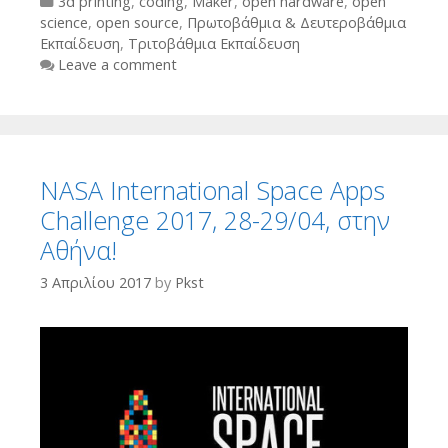
Categories
3d printing
,
coding
,
Maker
,
open hardware
,
open
science
,
open source
,
Πρωτοβάθμια & Δευτεροβάθμια
Εκπαίδευση
,
Τριτοβάθμια Εκπαίδευση
Leave a comment
NASA International Space Apps
Challenge 2017, 28-29/04, στην
Αθήνα!
3 Απριλίου 2017
by
Pkst