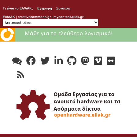
Τι είναι το ΕΛ/ΛΑΚ;
Εγγραφή
Συνδεση
ΕΛ/ΛΑΚ
|
creativecommons.gr
|
mycontent.ellak.gr
|
Μάθε για το ελεύθερο λογισμικό!
Skip
to
content