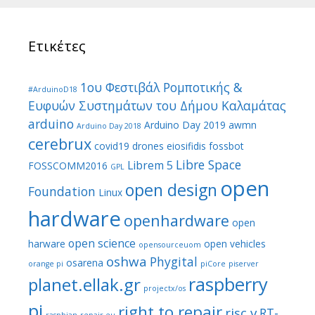
Ετικέτες
1ου Φεστιβάλ Ρομποτικής &
#ArduinoD18
Ευφυών Συστημάτων του Δήμου Καλαμάτας
arduino
Arduino Day 2019
awmn
Arduino Day 2018
cerebrux
covid19
drones
eiosifidis
fossbot
Libre Space
Librem 5
FOSSCOMM2016
GPL
open
open design
Foundation
Linux
hardware
openhardware
open
open science
harware
open vehicles
opensourceuom
oshwa
Phygital
osarena
orange pi
piCore
piserver
raspberry
planet.ellak.gr
projectx/os
pi
right to repair
risc v
RT-
raspbian
repair.eu