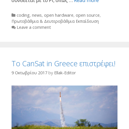
συνδέεται με το Pi, όπως …
Read more
Categories
coding
,
news
,
open hardware
,
open source
,
Πρωτοβάθμια & Δευτεροβάθμια Εκπαίδευση
Leave a comment
Το CanSat in Greece επιστρέφει!
9 Οκτωβρίου 2017
by
Ellak-Editor