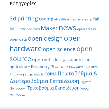
Κατηγορίες
3d printing
coding
fab
eHealth
entrepreneurship
news
Maker
labs
open access
GSOC
GSOC2019
open
open design
open data
hardware
open
open science
source
open vehicles
precision
openwifi
agriculture
Raspberry Pi
Δικαίωμα στην
switches
ΔΙΚΤΥΑ
Πρωτοβάθμια &
ΚΟΙΝΑ
Επισκευή
Δρομολογητές
Δευτεροβάθμια Εκπαίδευση
Τεχνητή
Τριτοβάθμια Εκπαίδευση
Νοημοσύνη
Χωρίς
κατηγορία