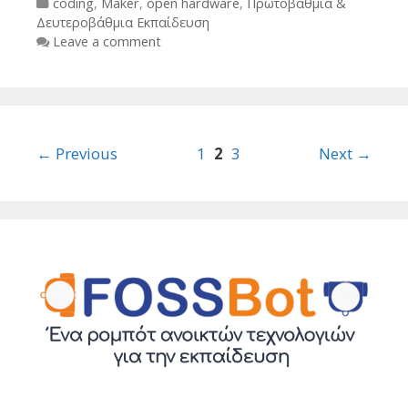
Categories
coding
,
Maker
,
open hardware
,
Πρωτοβάθμια &
Δευτεροβάθμια Εκπαίδευση
Leave a comment
Post
← Previous
1
2
3
Next →
navigation