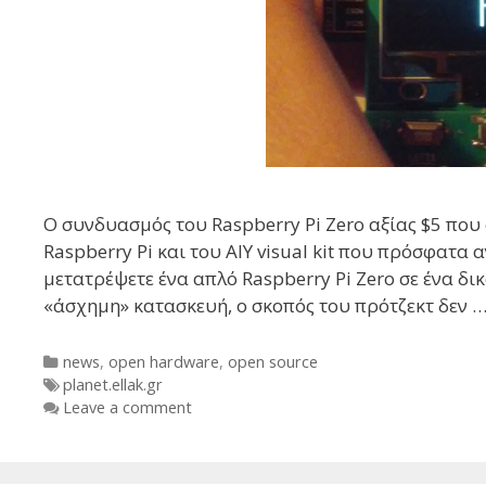
Ο συνδυασμός του Raspberry Pi Zero αξίας $5 που
Raspberry Pi και του AIY visual kit που πρόσφατα 
μετατρέψετε ένα απλό Raspberry Pi Zero σε ένα δι
«άσχημη» κατασκευή, ο σκοπός του πρότζεκτ δεν 
Categories
news
,
open hardware
,
open source
Tags
planet.ellak.gr
Leave a comment