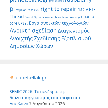
projectx/os
pi
right to repair
risc v
RT-
raspbian
repair.eu
Thread
ubuntu
Sound Open Firmware
Tesla
tzoumakers.gr
Έργα ανοικτών τεχνολογιών
core
UPSat
Ανοικτή σχεδίαση
Διαγωνισμός
Ανοιχτής Σχεδίασης Εξοπλισμού
Δημοσίων Χώρων
planet.ellak.gr
SEMIC 2026: Το συνέδριο της
διαλειτουργικότητας επιστρέφει στο
Δουβλίνο
7 Αυγούστου 2026