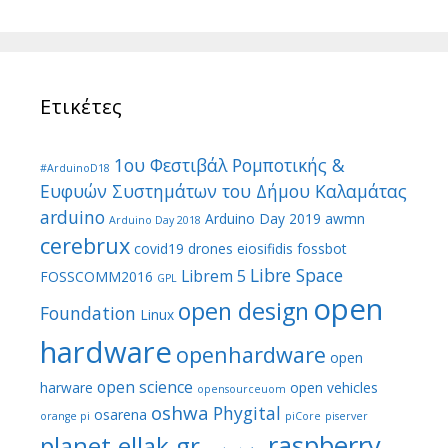
Ετικέτες
1ου Φεστιβάλ Ρομποτικής &
#ArduinoD18
Ευφυών Συστημάτων του Δήμου Καλαμάτας
arduino
Arduino Day 2019
awmn
Arduino Day 2018
cerebrux
covid19
drones
eiosifidis
fossbot
Libre Space
Librem 5
FOSSCOMM2016
GPL
open
open design
Foundation
Linux
hardware
openhardware
open
open science
harware
open vehicles
opensourceuom
oshwa
Phygital
osarena
orange pi
piCore
piserver
raspberry
planet.ellak.gr