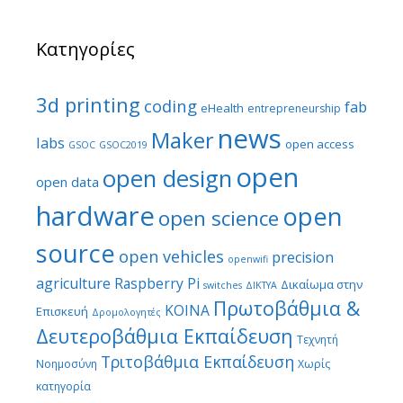
Κατηγορίες
3d printing
coding
fab
eHealth
entrepreneurship
news
Maker
labs
open access
GSOC
GSOC2019
open
open design
open data
hardware
open
open science
source
open vehicles
precision
openwifi
agriculture
Raspberry Pi
Δικαίωμα στην
switches
ΔΙΚΤΥΑ
Πρωτοβάθμια &
ΚΟΙΝΑ
Επισκευή
Δρομολογητές
Δευτεροβάθμια Εκπαίδευση
Τεχνητή
Τριτοβάθμια Εκπαίδευση
Νοημοσύνη
Χωρίς
κατηγορία