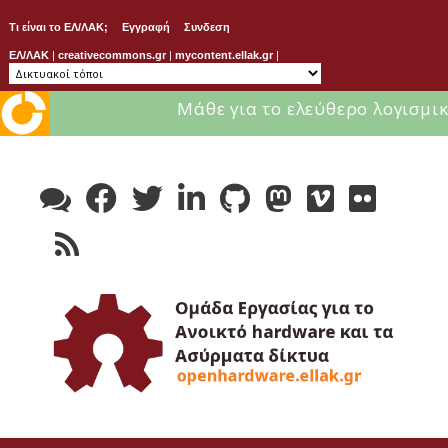
Τι είναι το ΕΛ/ΛΑΚ;
Εγγραφή
Συνδεση
ΕΛ/ΛΑΚ
|
creativecommons.gr
|
mycontent.ellak.gr
|
Μάθε για το ελεύθερο λογισμικ
Skip
to
content