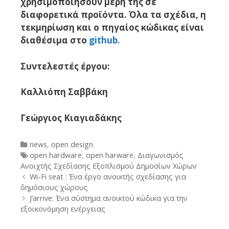
χρησιμοποιήσουν μέρη της σε
διαφορετικά προϊόντα. Όλα τα σχέδια, η
τεκμηρίωση και ο πηγαίος κώδικας είναι
διαθέσιμα στο
github.
Συντελεστές έργου:
Καλλιόπη Σαββάκη
Γεώργιος Κιαγιαδάκης
Categories
news
,
open design
Tags
open hardware
,
open harware
,
Διαγωνισμός
Ανοιχτής Σχεδίασης Εξοπλισμού Δημοσίων Χώρων
Post
Wi-Fi seat : Ένα έργο ανοικτής σχεδίασης για
navigation
δημόσιους χώρους
J’arrive: Ένα σύστημα ανοικτού κώδικα για την
εξοικονόμηση ενέργειας