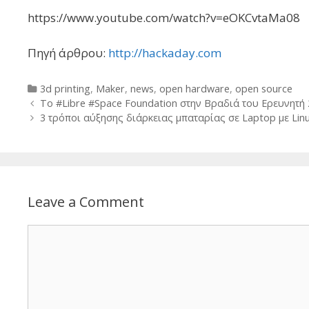
https://www.youtube.com/watch?v=eOKCvtaMa08
Πηγή άρθρου:
http://hackaday.com
Categories
3d printing
,
Maker
,
news
,
open hardware
,
open source
Post
To #Libre #Space Foundation στην Βραδιά του Ερευνητή
navigation
3 τρόποι αύξησης διάρκειας μπαταρίας σε Laptop με Lin
Leave a Comment