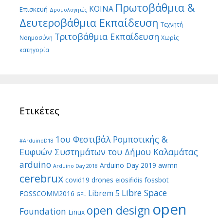
Πρωτοβάθμια &
ΚΟΙΝΑ
Επισκευή
Δρομολογητές
Δευτεροβάθμια Εκπαίδευση
Τεχνητή
Τριτοβάθμια Εκπαίδευση
Νοημοσύνη
Χωρίς
κατηγορία
Ετικέτες
1ου Φεστιβάλ Ρομποτικής &
#ArduinoD18
Ευφυών Συστημάτων του Δήμου Καλαμάτας
arduino
Arduino Day 2019
awmn
Arduino Day 2018
cerebrux
covid19
drones
eiosifidis
fossbot
Libre Space
Librem 5
FOSSCOMM2016
GPL
open
open design
Foundation
Linux