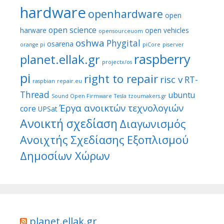
hardware
openhardware
open
open science
harware
open vehicles
opensourceuom
oshwa
Phygital
osarena
orange pi
piCore
piserver
raspberry
planet.ellak.gr
projectx/os
pi
right to repair
risc v
RT-
raspbian
repair.eu
Thread
ubuntu
Sound Open Firmware
Tesla
tzoumakers.gr
Έργα ανοικτών τεχνολογιών
core
UPSat
Ανοικτή σχεδίαση
Διαγωνισμός
Ανοιχτής Σχεδίασης Εξοπλισμού
Δημοσίων Χώρων
planet.ellak.gr