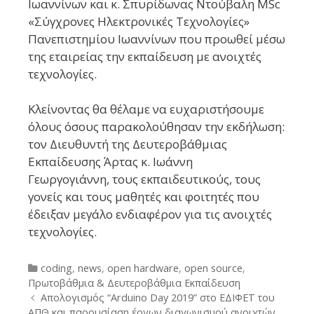
Ιωαννίνων
και
κ. Σπυρίδωνας Ντούβαλη
MSc
«Σύγχρονες Ηλεκτρονικές Τεχνολογίες»
Πανεπιστημίου Ιωαννίνων που προωθεί μέσω
της εταιρείας την εκπαίδευση με ανοιχτές
τεχνολογίες.
Κλείνοντας θα θέλαμε να ευχαριστήσουμε
όλους όσους παρακολούθησαν την εκδήλωση:
τον
Διευθυντή της Δευτεροβάθμιας
Εκπαίδευσης Άρτας κ.
Ιωάννη
Γεωργογιάννη
,
τους εκπαιδευτικούς, τους
γονείς και τους μαθητές και φοιτητές που
έδειξαν μεγάλο ενδιαφέρον για τις ανοιχτές
τεχνολογίες.
Categories
coding
,
news
,
open hardware
,
open source
,
Πρωτοβάθμια & Δευτεροβάθμια Εκπαίδευση
Post
Απολογισμός “Arduino Day 2019” στο ΕΔΙΦΕΤ του
navigation
ΑΠΘ και παρουσίαση έργων διαγωνισμού ανοιχτών