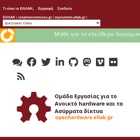
Τι είναι το ΕΛ/ΛΑΚ;
Εγγραφή
Συνδεση
ΕΛ/ΛΑΚ
|
creativecommons.gr
|
mycontent.ellak.gr
|
Μάθε για το ελεύθερο λογισμικ
Skip
to
content