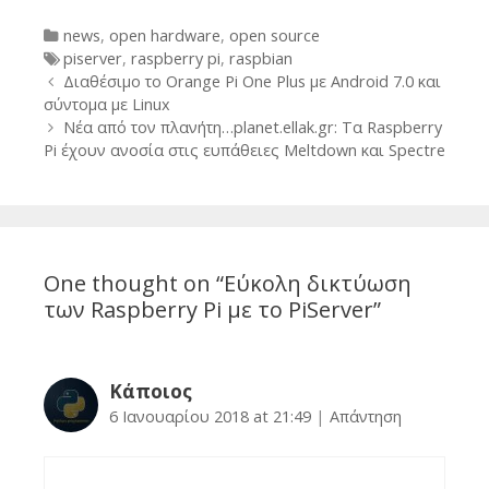
Categories
news
,
open hardware
,
open source
Tags
piserver
,
raspberry pi
,
raspbian
Post
Διαθέσιμo το Orange Pi One Plus με Android 7.0 και
navigation
σύντομα με Linux
Νέα από τον πλανήτη…planet.ellak.gr: Τα Raspberry
Pi έχουν ανοσία στις ευπάθειες Meltdown και Spectre
One thought on “
Εύκολη δικτύωση
των Raspberry Pi με το PiServer
”
Κάποιος
6 Ιανουαρίου 2018 at 21:49
|
Απάντηση