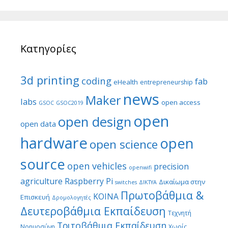
Κατηγορίες
3d printing
coding
fab
eHealth
entrepreneurship
news
Maker
labs
open access
GSOC
GSOC2019
open
open design
open data
hardware
open
open science
source
open vehicles
precision
openwifi
agriculture
Raspberry Pi
Δικαίωμα στην
switches
ΔΙΚΤΥΑ
Πρωτοβάθμια &
ΚΟΙΝΑ
Επισκευή
Δρομολογητές
Δευτεροβάθμια Εκπαίδευση
Τεχνητή
Τριτοβάθμια Εκπαίδευση
Νοημοσύνη
Χωρίς