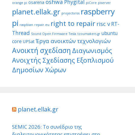
oshwa
Phygital
osarena
orange pi
piCore
piserver
raspberry
planet.ellak.gr
projectx/os
pi
right to repair
risc v
RT-
raspbian
repair.eu
Thread
ubuntu
Sound Open Firmware
Tesla
tzoumakers.gr
Έργα ανοικτών τεχνολογιών
core
UPSat
Ανοικτή σχεδίαση
Διαγωνισμός
Ανοιχτής Σχεδίασης Εξοπλισμού
Δημοσίων Χώρων
planet.ellak.gr
SEMIC 2026: Το συνέδριο της
διαλειτουργικότητας επιστρέφει στο