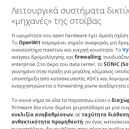
Λειτουργικά συστήματα δικτύ
«μηχανές» της στοίβας
Η ωριμότητα του open hardware έχει άμεση σχέση 
Το
OpenWrt
παραμένει σημείο αναφοράς για δρομο
οικοσύστημα πακέτων και ενεργή κοινότητα. Το
Vy
ανάγκες δρομολόγησης και
firewalling
, συνδυάζο
enterprise. Στο άκρο του data center, το
SONiC (So
γεννημένο στην πράξη για μεγάλης κλίμακας υποδο
υποστήριξη από κατασκευαστές ASICs και λογισμικο
ενορχηστρώνεται ο forwarding plane ανεξάρτητα 
Το κοινό νήμα σε όλα τα παραπάνω είναι ο
διαχωρ
firmware δεν είναι δεμένα χειροπόδαρα με μια συ
ευελιξία αναβαθμίσεων
, σε
ταχύτητα διάθεση
ανθεκτικότητα προμηθευτή
: αν ένας κατασκευ
τιμοκατάλογο, δεν τινάζεται στον αέρα το σχέδιο τ