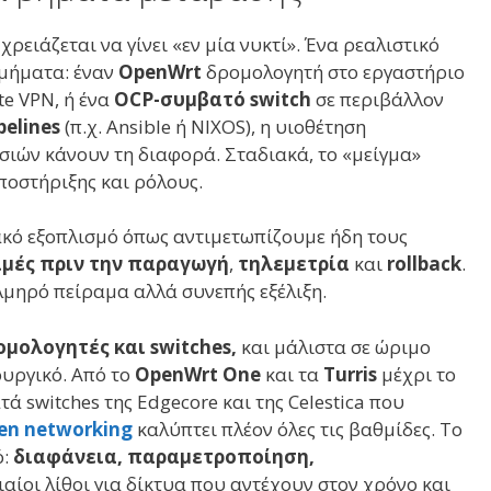
ρειάζεται να γίνει «εν μία νυκτί». Ένα ρεαλιστικό
τμήματα: έναν
OpenWrt
δρομολογητή στο εργαστήριο
ite VPN, ή ένα
OCP-συμβατό switch
σε περιβάλλον
pelines
(π.χ. Ansible ή NIXOS), η υιοθέτηση
σιών κάνουν τη διαφορά. Σταδιακά, το «μείγμα»
ποστήριξης και ρόλους.
ακό εξοπλισμό όπως αντιμετωπίζουμε ήδη τους
ιμές πριν την παραγωγή
,
τηλεμετρία
και
rollback
.
ολμηρό πείραμα αλλά συνεπής εξέλιξη.
ομολογητές και switches,
και μάλιστα σε ώριμο
ουργικό. Από το
OpenWrt One
και τα
Turris
μέχρι το
 switches της Edgecore και της Celestica που
en networking
καλύπτει πλέον όλες τις βαθμίδες. Το
ό:
διαφάνεια, παραμετροποίηση,
αίοι λίθοι για δίκτυα που αντέχουν στον χρόνο και