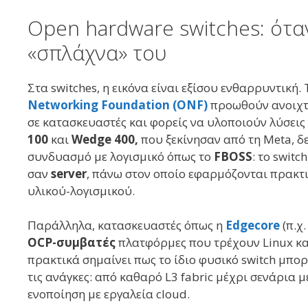
Open hardware switches: όταν
«σπλάχνα» του
Στα switches, η εικόνα είναι εξίσου ενθαρρυντική.
Networking Foundation (ONF)
προωθούν ανοιχτέ
σε κατασκευαστές και φορείς να υλοποιούν λύσεις 
100
και
Wedge 400,
που ξεκίνησαν από τη Meta, δ
συνδυασμό με λογισμικό όπως το
FBOSS
: το switc
σαν
server
, πάνω στον οποίο εφαρμόζονται πρακτ
υλικού-λογισμικού.
Παράλληλα, κατασκευαστές όπως η
Edgecore
(π.χ
OCP-συμβατές
πλατφόρμες που τρέχουν Linux κ
πρακτικά σημαίνει πως το ίδιο φυσικό switch μπορ
τις ανάγκες: από καθαρό L3 fabric μέχρι σενάρια 
ενοποίηση με εργαλεία cloud.