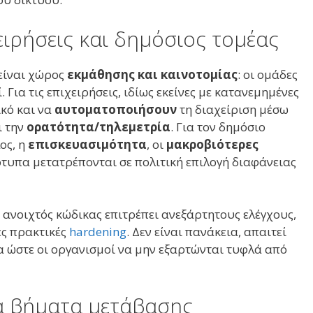
χειρήσεις και δημόσιος τομέας
 είναι χώρος
εκμάθησης και καινοτομίας
: οι ομάδες
Για τις επιχειρήσεις, ιδίως εκείνες με κατανεμημένες
κό και να
αυτοματοποιήσουν
τη διαχείριση μέσω
ι την
ορατότητα/τηλεμετρία
. Για τον δημόσιο
ος, η
επισκευασιμότητα
, οι
μακροβιότερες
τυπα μετατρέπονται σε πολιτική επιλογή διαφάνειας
Ο ανοιχτός κώδικας επιτρέπει ανεξάρτητους ελέγχους,
ες πρακτικές
hardening
. Δεν είναι πανάκεια, απαιτεί
ία ώστε οι οργανισμοί να μην εξαρτώνται τυφλά από
κά βήματα μετάβασης