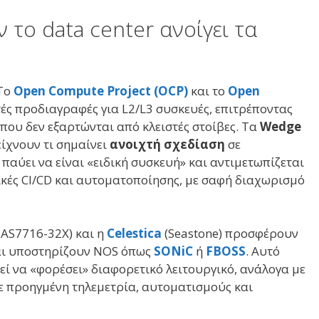
 το data center ανοίγει τα
 Το
Open Compute Project (OCP)
και το
Open
ς προδιαγραφές για L2/L3 συσκευές, επιτρέποντας
που δεν εξαρτώνται από κλειστές στοίβες. Τα
Wedge
είχνουν τι σημαίνει
ανοιχτή σχεδίαση
σε
h παύει να είναι «ειδική συσκευή» και αντιμετωπίζεται
ικές CI/CD και αυτοματοποίησης, με σαφή διαχωρισμό
. AS7716-32X) και η
Celestica
(Seastone) προσφέρουν
αι υποστηρίζουν NOS όπως
SONiC
ή
FBOSS
. Αυτό
εί να «φορέσει» διαφορετικό λειτουργικό, ανάλογα με
με προηγμένη τηλεμετρία, αυτοματισμούς και