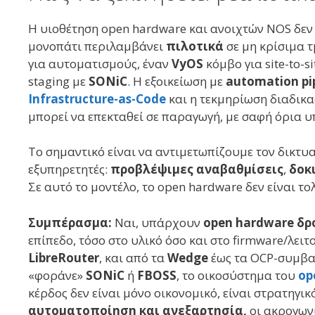
Η υιοθέτηση open hardware και ανοιχτών NOS δεν χ
μονοπάτι περιλαμβάνει
πιλοτικά
σε μη κρίσιμα 
για αυτοματισμούς, έναν
VyOS
κόμβο για site-to-s
staging με
SONiC
. Η εξοικείωση με
automation pi
Infrastructure-as-Code
και η τεκμηρίωση διαδικα
μπορεί να επεκταθεί σε παραγωγή, με σαφή όρια υ
Το σημαντικό είναι να αντιμετωπίζουμε τον δικτυ
εξυπηρετητές:
προβλέψιμες αναβαθμίσεις
,
δοκ
Σε αυτό το μοντέλο, το open hardware δεν είναι τ
Συμπέρασμα:
Ναι, υπάρχουν
open hardware δρ
επίπεδο, τόσο στο υλικό όσο και στο firmware/λειτ
LibreRouter
, και από τα
Wedge
έως τα OCP-συμβατά
«φοράνε»
SONiC
ή
FBOSS
, το οικοσύστημα του
op
κέρδος δεν είναι μόνο οικονομικό, είναι στρατηγικ
αυτοματοποίηση και ανεξαρτησία,
οι ακρογωνι