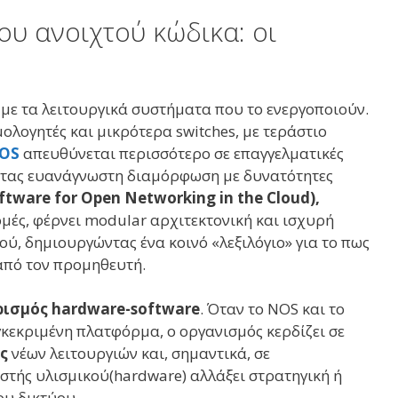
ου ανοιχτού κώδικα: οι
με τα λειτουργικά συστήματα που το ενεργοποιούν.
λογητές και μικρότερα switches, με τεράστιο
OS
απευθύνεται περισσότερο σε επαγγελματικές
ντας ευανάγνωστη διαμόρφωση με δυνατότητες
ftware for Open Networking in the Cloud),
μές, φέρνει modular αρχιτεκτονική και ισχυρή
ύ, δημιουργώντας ένα κοινό «λεξιλόγιο» για το πως
από τον προμηθευτή.
ισμός hardware-software
. Όταν το NOS και το
γκεκριμένη πλατφόρμα, ο οργανισμός κερδίζει σε
ς
νέων λειτουργιών και, σημαντικά, σε
αστής υλισμικού(hardware) αλλάξει στρατηγική ή
ου δικτύου.