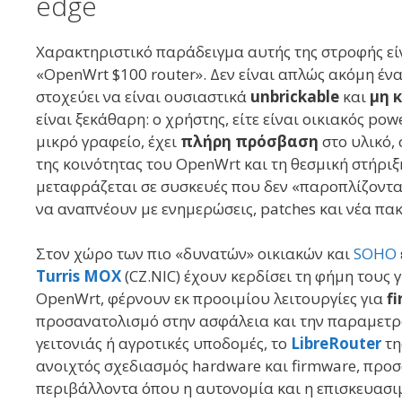
edge
Χαρακτηριστικό παράδειγμα αυτής της στροφής εί
«OpenWrt $100 router». Δεν είναι απλώς ακόμη ένα
στοχεύει να είναι ουσιαστικά
unbrickable
και
μη 
είναι ξεκάθαρη: ο χρήστης, είτε είναι οικιακός powe
μικρό γραφείο, έχει
πλήρη πρόσβαση
στο υλικό, 
της κοινότητας του OpenWrt και τη θεσμική στήριξ
μεταφράζεται σε συσκευές που δεν «παροπλίζονται
να αναπνέουν με ενημερώσεις, patches και νέα πακ
Στον χώρο των πιο «δυνατών» οικιακών και
SOHO
Turris MOX
(CZ.NIC) έχουν κερδίσει τη φήμη τους γ
OpenWrt, φέρνουν εκ προοιμίου λειτουργίες για
f
προσανατολισμό στην ασφάλεια και την παραμετρο
γειτονιάς ή αγροτικές υποδομές, το
LibreRouter
τη
ανοιχτός σχεδιασμός hardware και firmware, προ
περιβάλλοντα όπου η αυτονομία και η επισκευασιμ