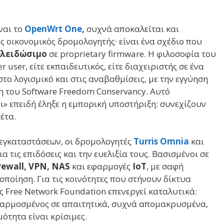
ναι το
OpenWrt One
,
συχνά αποκαλείται και
ς οικονομικός δρομολογητής· είναι ένα σχέδιο που
κλειδώσιμο
σε proprietary firmware. Η φιλοσοφία του
r user, είτε εκπαιδευτικός, είτε διαχειριστής σε ένα
στο λογισμικό και στις αναβαθμίσεις, με την εγγύηση
η του Software Freedom Conservancy. Αυτό
» επειδή έληξε η εμπορική υποστήριξη: συνεχίζουν
έτα.
εγκαταστάσεων, οι δρομολογητές
Turris Omnia
και
ια τις επιδόσεις και την ευελιξία τους. Βασισμένοι σε
irewall, VPN, NAS
και εφαρμογές
IoT
, με σαφή
ποίηση. Για τις κοινότητες που στήνουν δίκτυα
ς Free Network Foundation επενεργεί καταλυτικά:
σαρμοσμένος σε απαιτητικά, συχνά απομακρυσμένα,
ότητα είναι κρίσιμες.