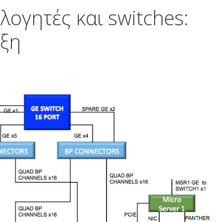
ογητές και switches:
άξη