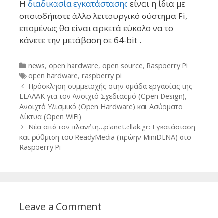
Η
διαδικασία εγκατάστασης
είναι η ίδια με
οποιοδήποτε άλλο λειτουργικό σύστημα Pi,
επομένως θα είναι αρκετά εύκολο να το
κάνετε την μετάβαση σε 64-bit .
Categories
news
,
open hardware
,
open source
,
Raspberry Pi
Tags
open hardware
,
raspberry pi
Post
Πρόσκληση συμμετοχής στην ομάδα εργασίας της
navigation
ΕΕΛΛΑΚ για τον Ανοιχτό Σχεδιασμό (Open Design),
Ανοιχτό Υλισμικό (Open Hardware) και Ασύρματα
Δίκτυα (Open WiFi)
Νέα από τον πλανήτη…planet.ellak.gr: Εγκατάσταση
και ρύθμιση του ReadyMedia (πρώην MiniDLNA) στο
Raspberry Pi
Leave a Comment