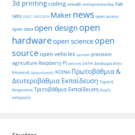
3d printing
coding
fab
eHealth
entrepreneurship
news
Maker
labs
open access
GSOC
GSOC2019
open
open design
open data
hardware
open
open science
source
open vehicles
precision
openwifi
agriculture
Raspberry Pi
Δικαίωμα στην
switches
ΔΙΚΤΥΑ
Πρωτοβάθμια &
ΚΟΙΝΑ
Επισκευή
Δρομολογητές
Δευτεροβάθμια Εκπαίδευση
Τεχνητή
Τριτοβάθμια Εκπαίδευση
Νοημοσύνη
Χωρίς
κατηγορία