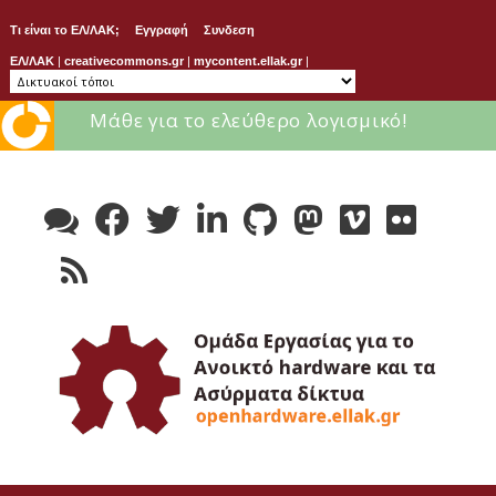
Τι είναι το ΕΛ/ΛΑΚ;
Εγγραφή
Συνδεση
ΕΛ/ΛΑΚ
|
creativecommons.gr
|
mycontent.ellak.gr
|
Μάθε για το ελεύθερο λογισμικό!
Skip
to
content