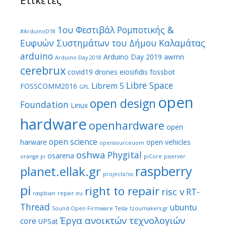
Ετικέτες
1ου Φεστιβάλ Ρομποτικής &
#ArduinoD18
Ευφυών Συστημάτων του Δήμου Καλαμάτας
arduino
Arduino Day 2019
awmn
Arduino Day 2018
cerebrux
covid19
drones
eiosifidis
fossbot
Libre Space
Librem 5
FOSSCOMM2016
GPL
open
open design
Foundation
Linux
hardware
openhardware
open
open science
harware
open vehicles
opensourceuom
oshwa
Phygital
osarena
orange pi
piCore
piserver
raspberry
planet.ellak.gr
projectx/os
pi
right to repair
risc v
RT-
raspbian
repair.eu
Thread
ubuntu
Sound Open Firmware
Tesla
tzoumakers.gr
Έργα ανοικτών τεχνολογιών
core
UPSat